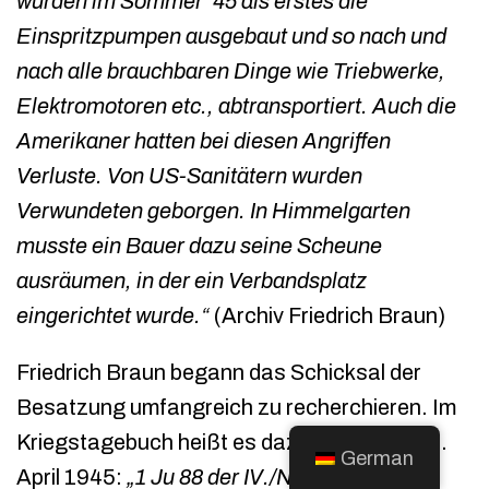
wurden im Sommer ’45 als erstes die
Einspritzpumpen ausgebaut und so nach und
nach alle brauchbaren Dinge wie Triebwerke,
Elektromotoren etc., abtransportiert. Auch die
Amerikaner hatten bei diesen Angriffen
Verluste. Von US-Sanitätern wurden
Verwundeten geborgen. In Himmelgarten
musste ein Bauer dazu seine Scheune
ausräumen, in der ein Verbandsplatz
eingerichtet wurde.“
(Archiv Friedrich Braun)
Friedrich Braun begann das Schicksal der
Besatzung umfangreich zu recherchieren. Im
Kriegstagebuch heißt es dazu unter dem 24.
German
April 1945:
„1 Ju 88 der IV./NJG 6 mit