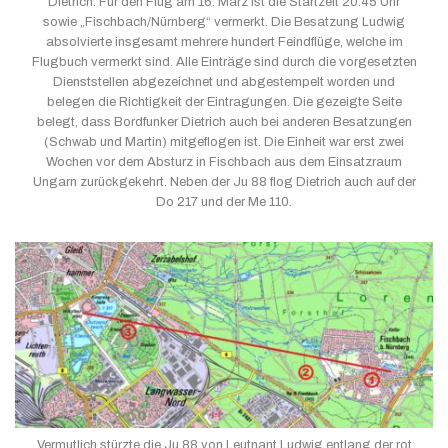
Dietrich. Für den Flug am 16. März ist die Startzeit 20.45 Uhr
sowie „Fischbach/Nürnberg“ vermerkt. Die Besatzung Ludwig
absolvierte insgesamt mehrere hundert Feindflüge, welche im
Flugbuch vermerkt sind. Alle Einträge sind durch die vorgesetzten
Dienststellen abgezeichnet und abgestempelt worden und
belegen die Richtigkeit der Eintragungen. Die gezeigte Seite
belegt, dass Bordfunker Dietrich auch bei anderen Besatzungen
(Schwab und Martin) mitgeflogen ist. Die Einheit war erst zwei
Wochen vor dem Absturz in Fischbach aus dem Einsatzraum
Ungarn zurückgekehrt. Neben der Ju 88 flog Dietrich auch auf der
Do 217 und der Me 110.
Vermutlich stürzte die Ju 88 von Leutnant Ludwig entlang der rot