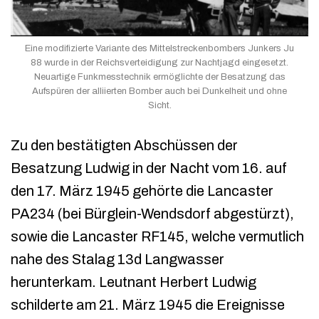
Eine modifizierte Variante des Mittelstreckenbombers Junkers Ju
88 wurde in der Reichsverteidigung zur Nachtjagd eingesetzt.
Neuartige Funkmesstechnik ermöglichte der Besatzung das
Aufspüren der alliierten Bomber auch bei Dunkelheit und ohne
Sicht.
Zu den bestätigten Abschüssen der
Besatzung Ludwig in der Nacht vom 16. auf
den 17. März 1945 gehörte die Lancaster
PA234 (bei Bürglein-Wendsdorf abgestürzt),
sowie die Lancaster RF145, welche vermutlich
nahe des Stalag 13d Langwasser
herunterkam. Leutnant Herbert Ludwig
schilderte am 21. März 1945 die Ereignisse