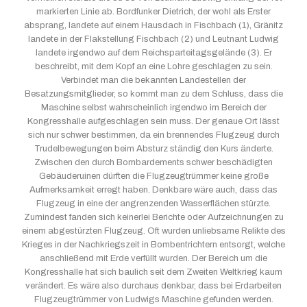
markierten Linie ab. Bordfunker Dietrich, der wohl als Erster
absprang, landete auf einem Hausdach in Fischbach (1), Gränitz
landete in der Flakstellung Fischbach (2) und Leutnant Ludwig
landete irgendwo auf dem Reichsparteitagsgelände (3). Er
beschreibt, mit dem Kopf an eine Lohre geschlagen zu sein.
Verbindet man die bekannten Landestellen der
Besatzungsmitglieder, so kommt man zu dem Schluss, dass die
Maschine selbst wahrscheinlich irgendwo im Bereich der
Kongresshalle aufgeschlagen sein muss. Der genaue Ort lässt
sich nur schwer bestimmen, da ein brennendes Flugzeug durch
Trudelbewegungen beim Absturz ständig den Kurs änderte.
Zwischen den durch Bombardements schwer beschädigten
Gebäuderuinen dürften die Flugzeugtrümmer keine große
Aufmerksamkeit erregt haben. Denkbare wäre auch, dass das
Flugzeug in eine der angrenzenden Wasserflächen stürzte.
Zumindest fanden sich keinerlei Berichte oder Aufzeichnungen zu
einem abgestürzten Flugzeug. Oft wurden unliebsame Relikte des
Krieges in der Nachkriegszeit in Bombentrichtern entsorgt, welche
anschließend mit Erde verfüllt wurden. Der Bereich um die
Kongresshalle hat sich baulich seit dem Zweiten Weltkrieg kaum
verändert. Es wäre also durchaus denkbar, dass bei Erdarbeiten
Flugzeugtrümmer von Ludwigs Maschine gefunden werden.