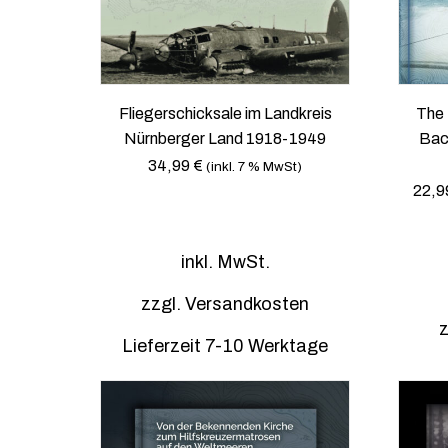
e
e
w
n
ä
k
h
ö
l
n
Fliegerschicksale im Landkreis
The 
t
n
Nürnberger Land 1918-1949
Bac
w
e
34,99
€
(inkl. 7 % MwSt)
e
n
22,
r
a
d
u
e
f
inkl. MwSt.
n
d
e
zzgl.
Versandkosten
r
z
Lieferzeit 7-10 Werktage
P
r
o
d
u