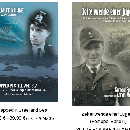
rapped in Steel and Sea
Zeitenwende einer Jug
9
€
–
39,99
€
(inkl. 7 % MwSt)
(Femppel Band II)
28,00
€
–
39,99
€
(inkl. 7 %