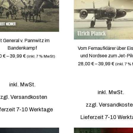
t
e
m
h
e
r
h
e
r
r
e
e
t General v. Pannwitz im
r
V
Bandenkampf
Vom Fernaufklärer über Ei
e
a
und Nordsee zum Jet-Pil
0
€
–
39,99
€
(inkl. 7 % MwSt)
V
r
28,00
€
–
39,99
€
(inkl. 7 %
a
i
D
r
a
i
D
i
n
inkl. MwSt.
e
i
a
t
s
inkl. MwSt.
e
n
zgl.
Versandkosten
e
e
s
t
n
zzgl.
Versandkoste
s
e
e
ferzeit 7-10 Werktage
a
P
s
n
Lieferzeit 7-10 Werk
u
r
P
a
f
o
r
u
.