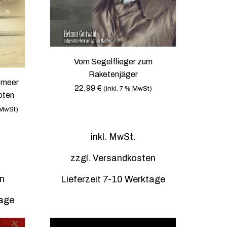
t
m
e
h
r
Vom Segelflieger zum
e
Raketenjäger
r
smeer
e
22,99
€
(inkl. 7 % MwSt)
oten
V
 MwSt)
a
r
i
inkl. MwSt.
a
zzgl.
Versandkosten
n
t
n
Lieferzeit 7-10 Werktage
e
n
tage
a
u