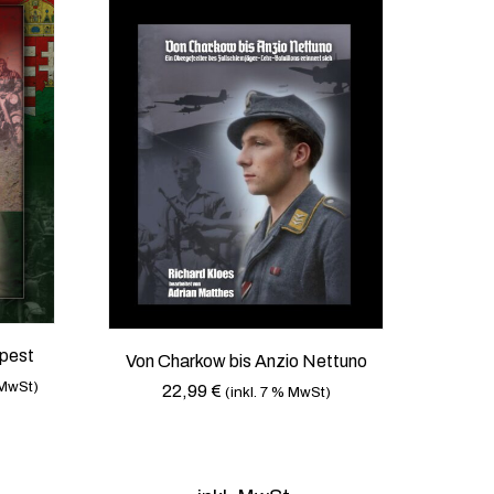
f
.
D
i
e
O
p
t
i
o
n
e
n
pest
k
Von Charkow bis Anzio Nettuno
ö
 MwSt)
22,99
€
(inkl. 7 % MwSt)
n
n
e
n