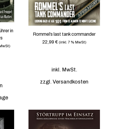
g
e
w
ä
h
hrer in
Rommel’s last tank commander
l
rs
22,99
€
(inkl. 7 % MwSt)
t
 MwSt)
w
e
r
inkl. MwSt.
d
e
zzgl.
Versandkosten
n
n
tage