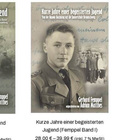
Kurze Jahre einer begeisterten
end
Jugend (Femppel Band I)
28,00
€
–
39,99
€
(inkl. 7 % MwSt)
 MwSt)