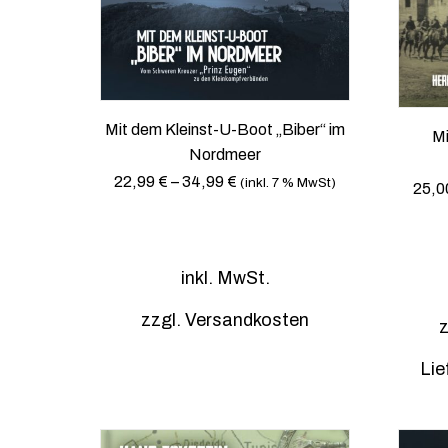
m
e
h
r
e
r
Mit dem Kleinst-U-Boot „Biber“ im
Mi
e
Nordmeer
V
22,99
€
–
34,99
€
(inkl. 7 % MwSt)
25,0
a
r
D
i
i
a
inkl. MwSt.
e
n
s
t
zzgl.
Versandkosten
z
e
e
s
n
Lie
P
a
r
u
o
f
d