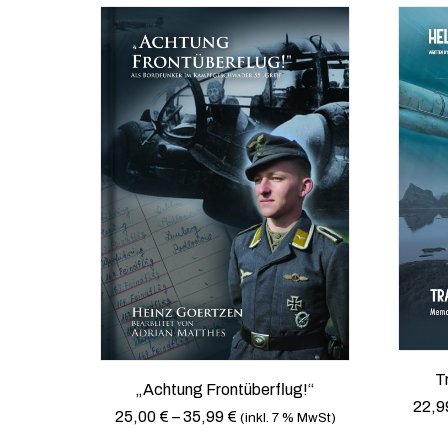
T
„Achtung Frontüberflug!“
22,9
25,00
€
–
35,99
€
(inkl. 7 % MwSt)