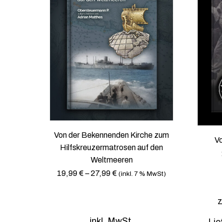
k
t
s
e
i
t
e
g
e
w
ä
Von der Bekennenden Kirche zum
Vo
h
Hilfskreuzermatrosen auf den
l
Weltmeeren
t
19,99
€
–
27,99
€
(inkl. 7 % MwSt)
w
e
D
z
r
i
d
inkl. MwSt.
Lie
e