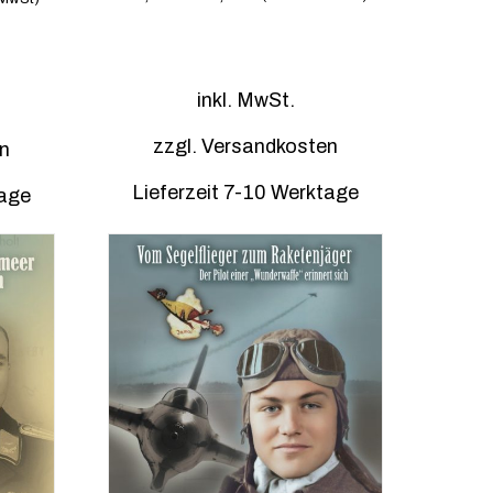
D
i
inkl. MwSt.
e
s
zzgl.
Versandkosten
n
e
s
Lieferzeit 7-10 Werktage
tage
P
r
o
d
u
k
t
w
e
i
s