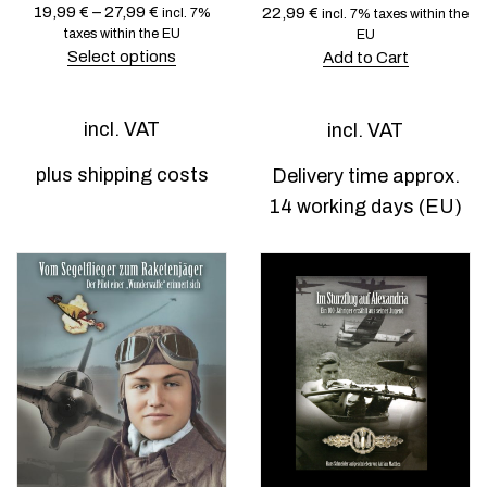
t
s
19,99
€
–
27,99
€
22,99
€
incl. 7%
incl. 7% taxes within the
s
.
taxes within the EU
EU
.
T
Select options
Add to Cart
T
h
T
h
e
h
e
o
i
o
p
incl. VAT
incl. VAT
s
p
t
p
t
i
r
plus
shipping costs
Delivery time approx.
i
o
o
o
n
14 working days (EU)
d
n
s
u
s
m
c
m
a
t
a
y
h
y
b
a
b
e
s
e
c
m
c
h
u
h
o
l
o
s
t
s
e
i
e
n
p
n
o
l
o
n
e