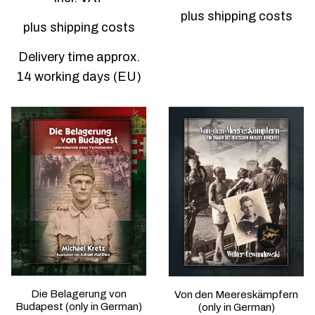
s
p
p
r
plus
shipping costs
r
plus
shipping costs
o
o
d
d
u
Delivery time approx.
u
c
14 working days (EU)
c
t
t
h
h
a
a
s
s
m
m
u
u
l
l
t
t
i
i
p
p
l
l
e
e
v
v
a
a
r
r
i
i
a
a
n
Die Belagerung von
Von den Meereskämpfern
n
t
Budapest (only in German)
(only in German)