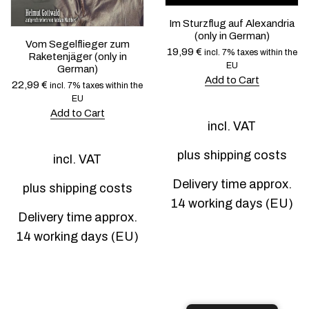
n
t
v
t
h
a
Im Sturzflug auf Alexandria
h
e
r
(only in German)
e
p
Vom Segelflieger zum
i
19,99
€
p
incl. 7% taxes within the
r
Raketenjäger (only in
a
r
EU
o
German)
n
o
d
Add to Cart
22,99
€
t
incl. 7% taxes within the
d
u
s
EU
u
c
.
Add to Cart
c
t
T
incl. VAT
t
p
h
p
a
e
a
g
plus
shipping costs
incl. VAT
o
g
e
p
e
Delivery time approx.
t
plus
shipping costs
i
14 working days (EU)
o
Delivery time approx.
n
s
14 working days (EU)
m
a
y
b
e