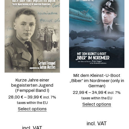
Mit dem Kleinst-U-Boot
Kurze Jahre einer
„Biber“ im Nordmeer (only in
begeisterten Jugend
German)
(Femppel Band I)
22,99
€
–
34,99
€
incl. 7%
28,00
€
–
39,99
€
incl. 7%
taxes within the EU
taxes within the EU
Select options
Select options
T
T
h
h
i
incl. VAT
i
s
incl. VAT