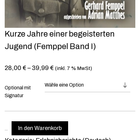
Kurze Jahre einer begeisterten
Jugend (Femppel Band I)
28,00
€
–
39,99
€
(inkl. 7 % MwSt)
Optional mit
Signatur
K
In den Warenkorb
u